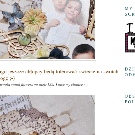
MY 
SC
DZI
ługo jeszcze chłopcy będą tolerować kwiecie na swoich
OD
ogę ;-)
 would stand flowers
on
their LOs, I take my chance ;-)
OBS
FO