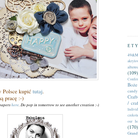
ET
49&M
akrylow
altere
(109)
Confir
Boże 
w Polsce kupić
tutaj
.
candy
Craf
ą pracę :-)
/ cra
 papers
here
. Do pop in tomorrow to see another creation
:-)
Individ
czekol
our h
(170)
Grand