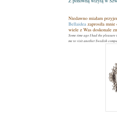
Z ponowną wizytą w Szwe
Niedawno miałam przyjem
Bellaidea
zaprosiła mnie 
wiele z Was doskonale zna
Some time ago I had the pleasure 
me to visit another Swedish comp