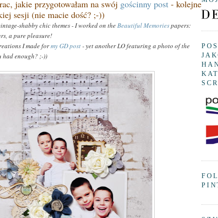
rac, jakie przygotowałam na swój
gościnny post
- kolejne
iej sesji (nie macie dość? ;-))
vintage-shabby chic themes - I worked on the
Beautiful Memories
papers:
rs, a pure pleas
ure!
creations I made for
my GD post
-
yet another LO featuring a photo of the
PO
u had e
nough
? ;-))
JAK
HA
KAT
SC
FO
PIN