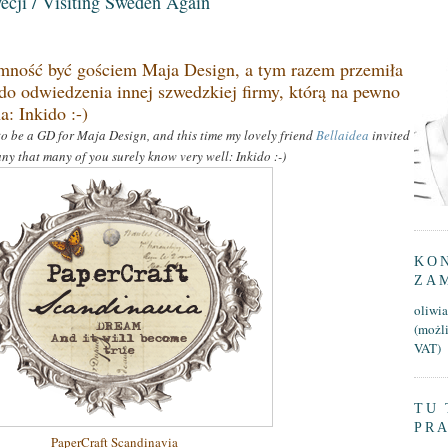
cji / Visiting Sweden Again
ność być gościem Maja Design, a tym razem przemiła
do odwiedzenia innej szwedzkiej firmy, którą na pewno
: Inkido :-)
to be a GD for Maja Design, and this time my lovely friend
Bellaidea
invited
any that many of you surely
know very well: Inkido :-)
KON
ZA
oliwi
(możl
VAT)
TU 
PR
PaperCraft Scandinavia