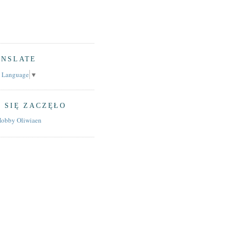
ANSLATE
t Language
▼
 SIĘ ZACZĘŁO
Hobby Oliwiaen