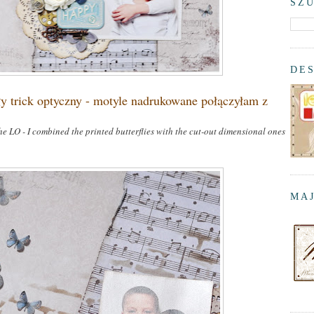
SZU
DE
 trick optyczny - motyle nadrukowane połączyłam z
 the LO - I combined the printed butterflies with the cut-out dimensional ones
MAJ