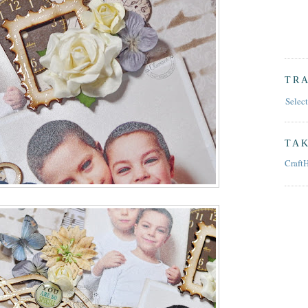
TR
Selec
TAK
Craft