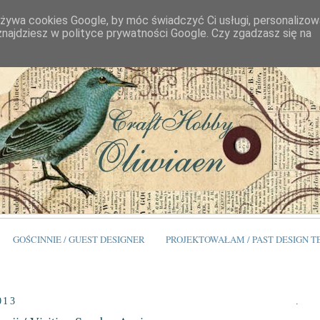
używa cookies Google, by móc świadczyć Ci usługi, personalizo
 znajdziesz w polityce prywatności Google. Czy zgadzasz się na
GOŚCINNIE / GUEST DESIGNER
PROJEKTOWAŁAM / PAST DESIGN 
013
.