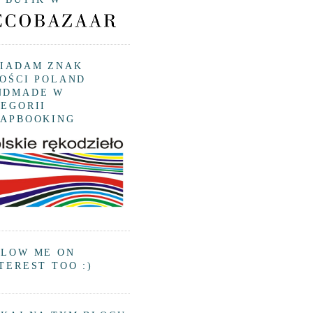
SIADAM ZNAK
OŚCI POLAND
NDMADE W
EGORII
RAPBOOKING
LLOW ME ON
TEREST TOO :)