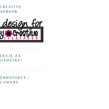
CREATIVE
RAPBOOK
ĘKUJĘ ZA
WIEDZINY!
ERWATORZY /
LLOWERS