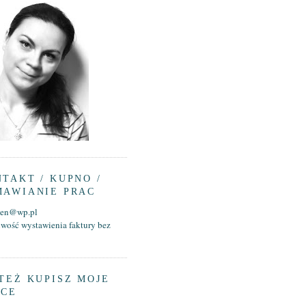
TAKT / KUPNO /
MAWIANIE PRAC
aen@wp.pl
iwość wystawienia faktury bez
TEŻ KUPISZ MOJE
ACE