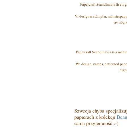
Papercraft Scandinavia är ett g
Vi designar stämplar, mönsterpapp
av hög k
Papercraft Scandinavia is a manu
We design stamps, patterned paper
high
Szwecja chyba specjalizu
papierach z kolekcji
Beau
sama przyjemność :-)