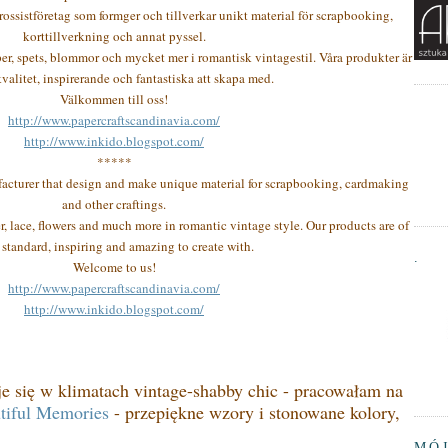
rossistföretag som formger och tillverkar unikt material för scrapbooking,
korttillverkning och annat pyssel.
er, spets, blommor och mycket mer i romantisk vintagestil. Våra produkter är
valitet, inspirerande och fantastiska att skapa med.
Välkommen till oss!
http://www.papercraftscandinavia.com/
http://www.inkido.blogspot.com/
*****
facturer that design and make unique material for scrapbooking, cardmaking
and other craftings.
, lace, flowers and much more in romantic vintage style. Our products are of
 standard, inspiring and amazing to create with.
.
Welcome to us!
http://www.papercraftscandinavia.com/
http://www.inkido.blogspot.com/
je się w klimatach vintage-shabby chic - pracowałam na
tiful Memories
- przepiękne wzory i stonowane kolory,
MÓJ