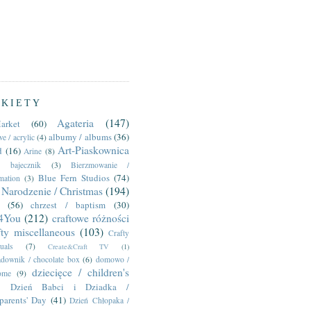
YKIETY
Agateria
(147)
arket
(60)
albumy / albums
(36)
e / acrylic
(4)
Art-Piaskownica
d
(16)
Arine
(8)
bajecznik
(3)
Bierzmowanie /
Blue Fern Studios
(74)
mation
(3)
Narodzenie / Christmas
(194)
(56)
chrzest / baptism
(30)
t4You
(212)
craftowe różności
fty miscellaneous
(103)
Crafty
uals
(7)
Create&Craft TV
(1)
adownik / chocolate box
(6)
domowo /
dziecięce / children's
ome
(9)
Dzień Babci i Dziadka /
parents' Day
(41)
Dzień Chłopaka /