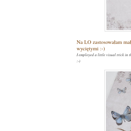
Na LO zastosowałam mały
wyciętymi :-)
I
employed a little visual trick in
:-)