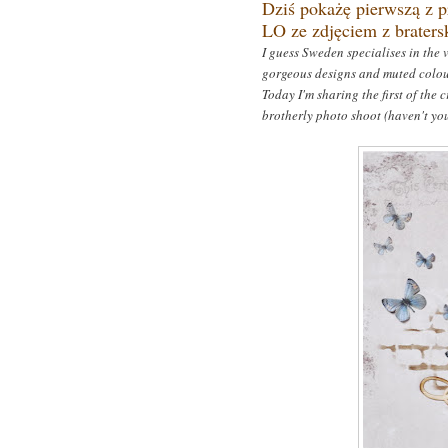
Dziś pokażę pierwszą z p
LO ze zdjęciem z bratersk
I guess Sweden specialises
in the 
gorgeous designs and muted colou
Today I'm sharing the first of the 
brotherly photo shoot (haven't yo