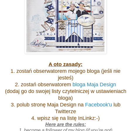
A oto zasady:
1. zostań obserwatorem mojego bloga (jeśli nie
jesteś)
2. zostań obserwatorem
bloga Maja Design
(dodaj go do swojej listy czytelniczej w ustawieniach
bloga)
3. polub stronę Maja Design na
Facebook'u
lub
Twitterze
4. wpisz się na listę InLinkz:-)
Here are the rules:
1. become a follower of my blog (if you're not)