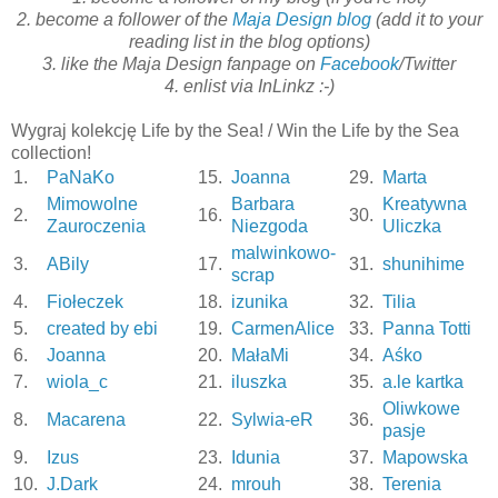
2. become a follower of the
Maja Design blog
(add it to your
reading list in the blog options)
3. like the Maja Design fanpage on
Facebook
/Twitter
4. enlist via InLinkz :-)
Wygraj kolekcję Life by the Sea! / Win the Life by the Sea
collection!
1.
PaNaKo
15.
Joanna
29.
Marta
Mimowolne
Barbara
Kreatywna
2.
16.
30.
Zauroczenia
Niezgoda
Uliczka
malwinkowo-
3.
ABily
17.
31.
shunihime
scrap
4.
Fiołeczek
18.
izunika
32.
Tilia
5.
created by ebi
19.
CarmenAlice
33.
Panna Totti
6.
Joanna
20.
MałaMi
34.
Aśko
7.
wiola_c
21.
iluszka
35.
a.le kartka
Oliwkowe
8.
Macarena
22.
Sylwia-eR
36.
pasje
9.
Izus
23.
Idunia
37.
Mapowska
10.
J.Dark
24.
mrouh
38.
Terenia