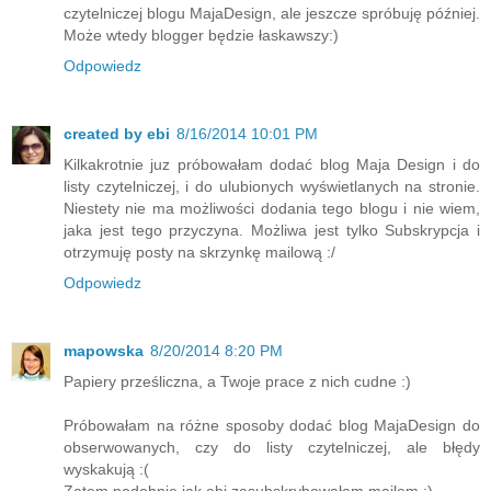
czytelniczej blogu MajaDesign, ale jeszcze spróbuję później.
Może wtedy blogger będzie łaskawszy:)
Odpowiedz
created by ebi
8/16/2014 10:01 PM
Kilkakrotnie juz próbowałam dodać blog Maja Design i do
listy czytelniczej, i do ulubionych wyświetlanych na stronie.
Niestety nie ma możliwości dodania tego blogu i nie wiem,
jaka jest tego przyczyna. Możliwa jest tylko Subskrypcja i
otrzymuję posty na skrzynkę mailową :/
Odpowiedz
mapowska
8/20/2014 8:20 PM
Papiery prześliczna, a Twoje prace z nich cudne :)
Próbowałam na różne sposoby dodać blog MajaDesign do
obserwowanych, czy do listy czytelniczej, ale błędy
wyskakują :(
Zatem podobnie jak ebi zasubskrybowałam mailem :)