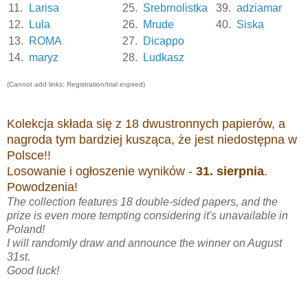
11.
Larisa
25.
Srebrnolistka
39.
adziamar
12.
Lula
26.
Mrude
40.
Siska
13.
ROMA
27.
Dicappo
14.
maryz
28.
Ludkasz
(Cannot add links: Registration/trial expired)
Kolekcja składa się z 18 dwustronnych papierów, a
nagroda tym bardziej kusząca, że jest niedostępna w
Polsce!!
Losowanie i ogłoszenie wyników -
31. sierpnia
.
Powodzenia!
The collection features 18 double-sided papers, and the
prize is even more tempting considering it's unavailable in
Poland!
I will randomly draw and announce the winner on August
31st.
Good luck!