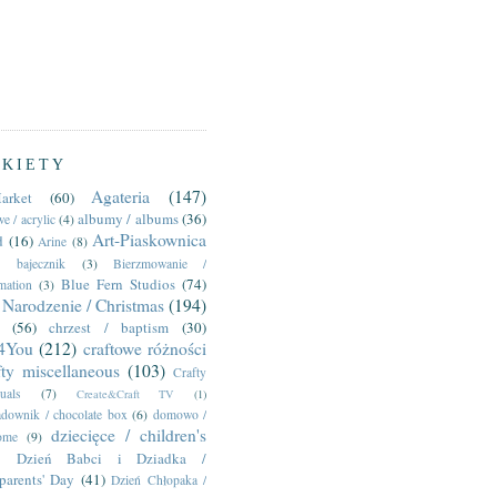
YKIETY
Agateria
(147)
arket
(60)
albumy / albums
(36)
e / acrylic
(4)
Art-Piaskownica
d
(16)
Arine
(8)
bajecznik
(3)
Bierzmowanie /
Blue Fern Studios
(74)
mation
(3)
Narodzenie / Christmas
(194)
(56)
chrzest / baptism
(30)
t4You
(212)
craftowe różności
fty miscellaneous
(103)
Crafty
uals
(7)
Create&Craft TV
(1)
adownik / chocolate box
(6)
domowo /
dziecięce / children's
ome
(9)
Dzień Babci i Dziadka /
parents' Day
(41)
Dzień Chłopaka /