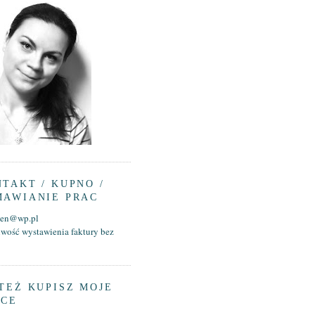
TAKT / KUPNO /
MAWIANIE PRAC
aen@wp.pl
iwość wystawienia faktury bez
TEŻ KUPISZ MOJE
ACE