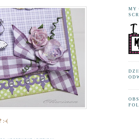
MY 
SC
DZI
OD
OBS
FO
 :-(