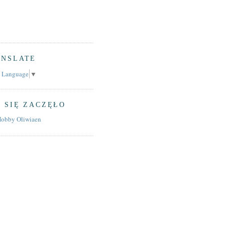
ANSLATE
t Language
▼
 SIĘ ZACZĘŁO
Hobby Oliwiaen