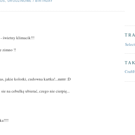
RDS
,
URODZINOWE / BIRTHDAY
TR
 - świetny klimacik!!!
Selec
e zimno !!
TAK
Craft
as, jakie kolorki, cudowna kartka!...mrrrr :D
sie na cebulkę ubierać, czego nie cierpię...
ka!!!!