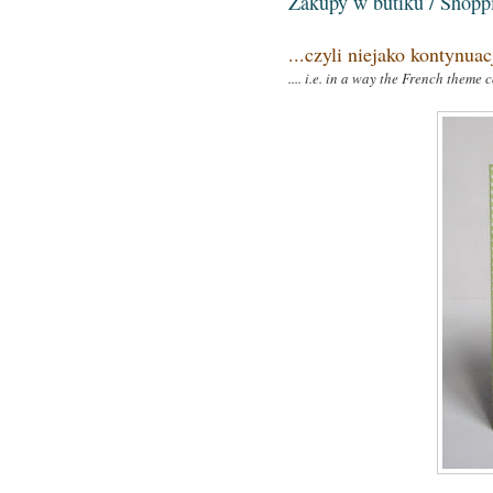
Zakupy w butiku / Shopp
...czyli niejako kontynuac
.... i.e. in a way the French theme 