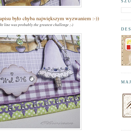
SZU
pisu było chyba największym wyzwaniem :-))
ht line was probably the greatest challenge ;-)
DE
MAJ