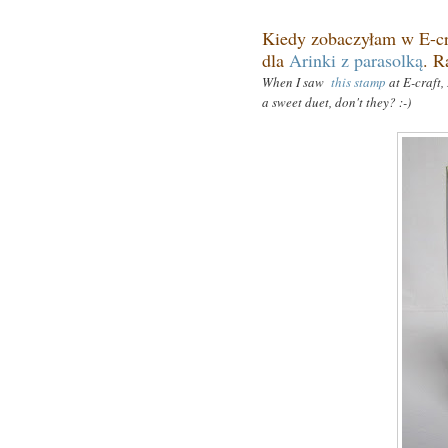
Kiedy zobaczyłam w E-c
dla
Arinki z parasolką
. R
When I saw
this stamp
at E-craft
,
a sweet duet, don't they? :-)