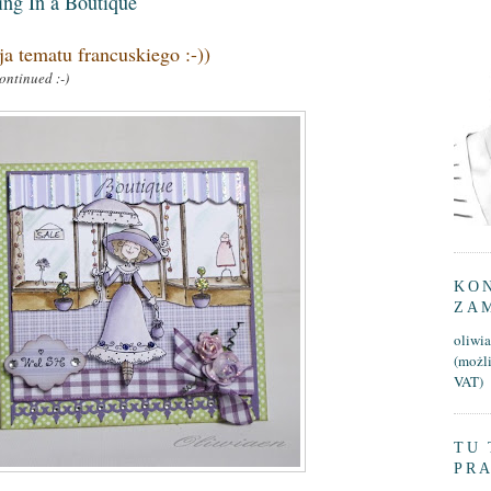
ing In a Boutique
ja tematu francuskiego :-))
continued :-)
KON
ZA
oliwi
(możl
VAT)
TU 
PR