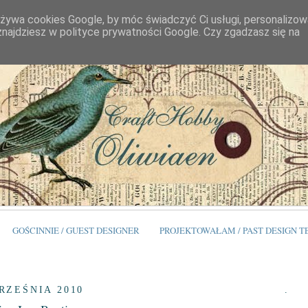
używa cookies Google, by móc świadczyć Ci usługi, personalizo
 znajdziesz w polityce prywatności Google. Czy zgadzasz się na
GOŚCINNIE / GUEST DESIGNER
PROJEKTOWAŁAM / PAST DESIGN 
RZEŚNIA 2010
.