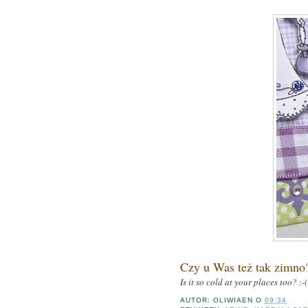
Czy u Was też tak zimno?
Is it so cold at your places too? :-(
AUTOR:
OLIWIAEN
O
09:34