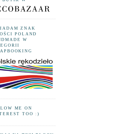
SIADAM ZNAK
OŚCI POLAND
NDMADE W
EGORII
RAPBOOKING
LLOW ME ON
TEREST TOO :)