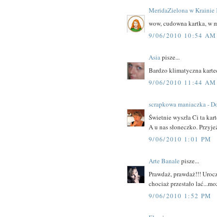
MeridaZielona w Krainie 
wow, cudowna kartka, w m
9/06/2010 10:54 AM
Asia
pisze...
Bardzo klimatyczna kartec
9/06/2010 11:44 AM
scrapkowa maniaczka - Do
Świetnie wyszła Ci ta kar
A u nas słoneczko. Przyjeż
9/06/2010 1:01 PM
Arte Banale
pisze...
Prawdaż, prawdaż!!! Uroc
chociaż przestało lać...m
9/06/2010 1:52 PM