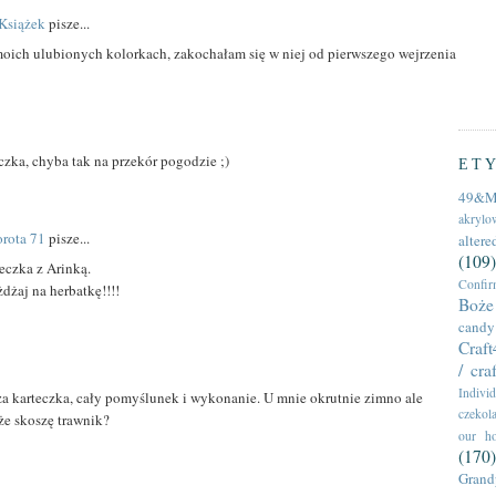
Książek
pisze...
oich ulubionych kolorkach, zakochałam się w niej od pierwszego wejrzenia
zka, chyba tak na przekór pogodzie ;)
ET
49&M
akrylow
rota 71
pisze...
altere
(109)
teczka z Arinką.
Confir
dżaj na herbatkę!!!!
Boże 
candy
Craf
/ cra
Individ
za karteczka, cały pomyślunek i wykonanie. U mnie okrutnie zimno ale
czekol
oże skoszę trawnik?
our h
(170)
Grand