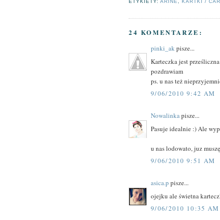
ETYKIETY:
ARINE
,
KARTKI / CA
24 KOMENTARZE:
pinki_ak
pisze...
Karteczka jest prześliczna
pozdrawiam
ps. u nas też nieprzyjemni
9/06/2010 9:42 AM
Nowalinka
pisze...
Pasuje idealnie :) Ale wyp
u nas lodowato, juz muszę 
9/06/2010 9:51 AM
asica.p
pisze...
ojejku ale świetna kartecz
9/06/2010 10:35 AM