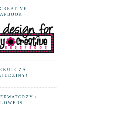
CREATIVE
RAPBOOK
ĘKUJĘ ZA
WIEDZINY!
ERWATORZY /
LLOWERS