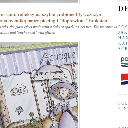
essami, refleksy na szybie zrobione błyszczącym
ona techniką paper-piecing i "doprawiona" brokatem.
s inks, the glass effect made with a Sakura sparkling gel pen. The marquee is
PO
nique and "enchanced" with glitter.
JAK
HA
KAT
SC
FO
PIN