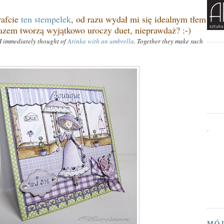
rafcie
ten stempelek
, od razu wydał mi się idealnym tłem
azem tworzą wyjątkowo uroczy duet, nieprawdaż? :-)
 I immediately thought of
Arinka with an umbrella
. Together they make such
.
MÓJ