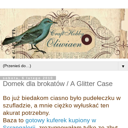
▼
sobota, 6 lutego 2010
Domek dla brokatów / A Glitter Case
Bo już biedakom ciasno było pudełeczku w
szufladzie, a mnie ciężko wyłuskać ten
akurat potrzebny.
Baza to
gotowy kuferek kupiony w
Scrapgalerii
, zrezygnowałam tylko ze zbyt