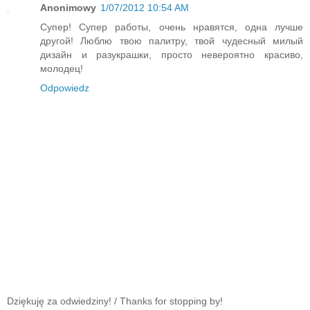
Anonimowy
1/07/2012 10:54 AM
Супер! Супер работы, очень нравятся, одна лучше
другой! Люблю твою палитру, твой чудесный милый
дизайн и разукрашки, просто невероятно красиво,
молодец!
Odpowiedz
Dziękuję za odwiedziny! / Thanks for stopping by!