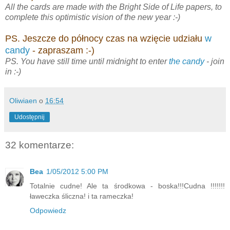
All the cards are made with the Bright Side of Life papers, to
complete this optimistic vision of the new year :-)
PS. Jeszcze do północy czas na wzięcie udziału
w
candy
- zapraszam :-)
PS. You have still time until midnight to enter
the candy
- join
in :-)
Oliwiaen
o
16:54
Udostępnij
32 komentarze:
Bea
1/05/2012 5:00 PM
Totalnie cudne! Ale ta środkowa - boska!!!Cudna !!!!!!!
ławeczka śliczna! i ta rameczka!
Odpowiedz