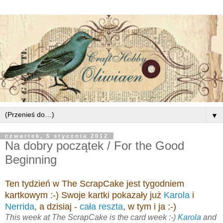
▼
czwartek, 5 stycznia 2012
Na dobry początek / For the Good
Beginning
Ten tydzień w The ScrapCake jest tygodniem
kartkowym :-) Swoje kartki pokazały już
Karola
i
Nerrida
, a dzisiaj -
cała reszta
, w tym i ja :-)
This week at The ScrapCake is the card week :-)
Karola
and