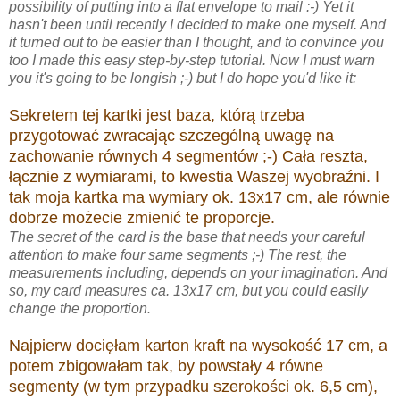
possibility of putting into a flat envelope to mail :-) Yet it
hasn't been until recently I decided to make one myself. And
it turned out to be easier than I thought, and to convince you
too I made this easy step-by-step tutorial. Now I must warn
you it's going to be longish ;-) but I do hope you'd like it:
Sekretem tej kartki jest baza, którą trzeba
przygotować zwracając szczególną uwagę na
zachowanie równych 4 segmentów ;-) Cała reszta,
łącznie z wymiarami, to kwestia Waszej wyobraźni. I
tak moja kartka ma wymiary ok. 13x17 cm, ale równie
dobrze możecie zmienić te proporcje.
The secret of the card is the base that needs your careful
attention to make four same segments ;-) The rest, the
measurements including, depends on your imagination. And
so, my card measures ca. 13x17 cm, but you could easily
change the proportion.
Najpierw docięłam karton kraft na wysokość 17 cm, a
potem zbigowałam tak, by powstały 4 równe
segmenty (w tym przypadku szerokości ok. 6,5 cm),