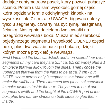
dodając centymetrowy pasek, który pozwoli połączyć
ścianki. Potem ustaliłam wysokość górnej części,
która będzie w formie odchylanych klapek - na
wysokości ok. 7 cm - ale UWAGA: bigować należy
tylko 3 segmenty, czwarty ma być tylną, niezginaną
ścianką. Następnie docięłam dwa kawałki na
przegródki wewnątrz boxa. Muszą mieć szerokość
pojedynczego segmentu i wysokość DOLNEJ części
boxa, plus dwa wąskie paski po bokach, dzięki
którym można przykleić je wewnątrz.
First I trimmed the kraft cardstock and then scored four even
segments (in my card they are 2,5'' ca. 6,5 cm wide) plus a 1
cm piece that will allow to join the sides. Then I chose the
upper part that will form the flaps to be at ca. 7 cm - but
NOTE: score across only 3 segments, the fourth one will
make the stiff back. Then I trimmed two pieces of cardstock
to make dividers inside the box. They need to be of one
segment's width and the height of the LOWER part of the
box, plus two narrow stripes on both sides to glue them
inside.