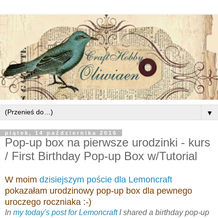
▼
piątek, 14 października 2016
Pop-up box na pierwsze urodzinki - kurs
/ First Birthday Pop-up Box w/Tutorial
W moim
dzisiejszym poście dla Lemoncraft
pokazałam urodzinowy pop-up box dla pewnego
uroczego roczniaka :-)
In
my today's post for Lemoncraft
I shared a birthday pop-up