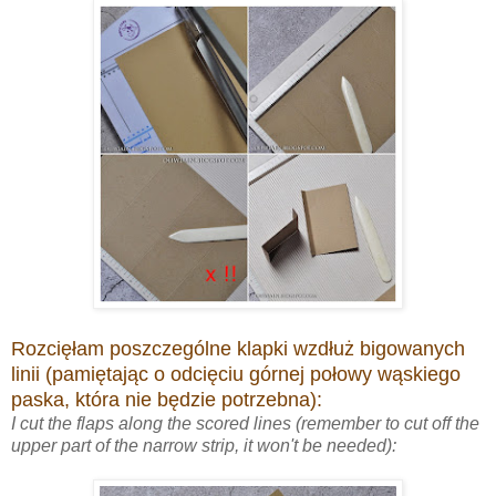
Rozcięłam poszczególne klapki wzdłuż bigowanych
linii (pamiętając o odcięciu górnej połowy wąskiego
paska, która nie będzie potrzebna):
I cut the flaps along the scored lines (remember to cut off the
upper part of the narrow strip, it won't be needed):